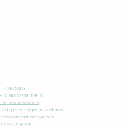
 nr: 91000238
 ID: NL004858410B43
emene voorwaarden
23 by Meer zeggen met gebaren.
 trots gemaakt met Wix.com
o door BijSproet